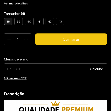
Ver mais detalhes
Tamanho:
38
38
39
40
41
42
43
Entregas para o CEP:
Alterar CEP
Meios de envio
Calcular
Não sei meu CEP
Descrição