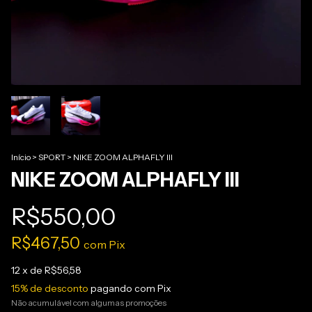
Início
>
SPORT
>
NIKE ZOOM ALPHAFLY III
NIKE ZOOM ALPHAFLY III
R$550,00
R$467,50
com
Pix
12
x de
R$56,58
15% de desconto
pagando com Pix
Não acumulável com algumas promoções