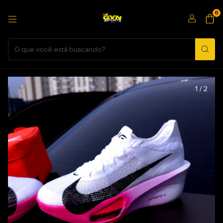
0
1
/
2