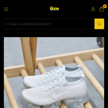
0
1
/
4