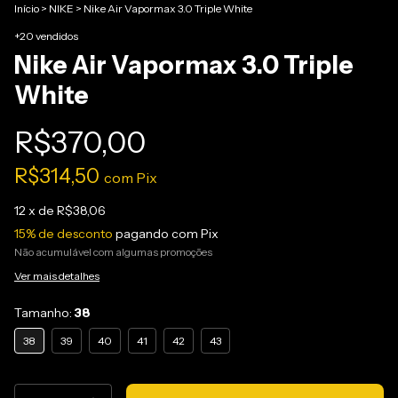
Início
>
NIKE
>
Nike Air Vapormax 3.0 Triple White
+20 vendidos
Nike Air Vapormax 3.0 Triple
White
R$370,00
R$314,50
com
Pix
12
x de
R$38,06
15% de desconto
pagando com Pix
Não acumulável com algumas promoções
Ver mais detalhes
Tamanho:
38
38
39
40
41
42
43