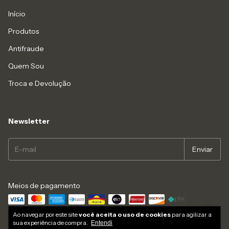
Início
Produtos
Antifraude
Quem Sou
Troca e Devolução
Newsletter
Meios de pagamento
Ao navegar por este site
você aceita o uso de cookies
para agilizar a
Meios de envio
sua experiência de compra.
Entendi