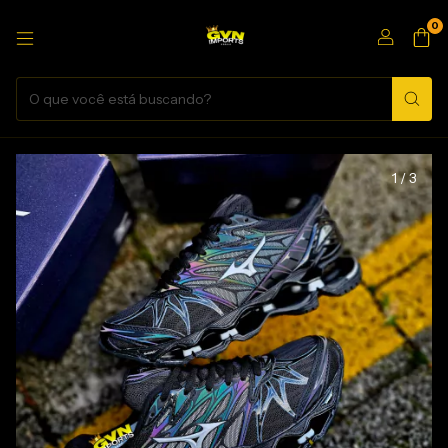
0
1
/
3