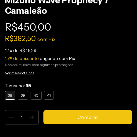
Mizuno Wave Prophecy 7
Camaleão
R$450,00
R$382,50
com
Pix
12
x de
R$46,29
15% de desconto
pagando com Pix
Não acumulável com algumas promoções
Ver mais detalhes
Tamanho:
38
38
39
40
41