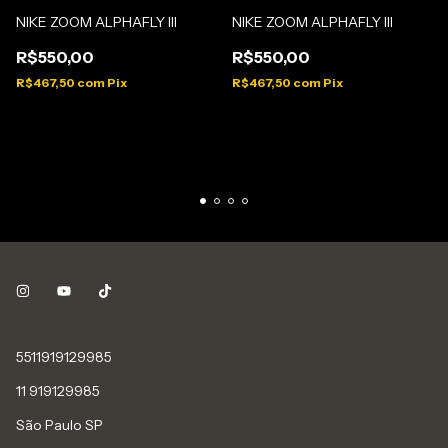
NIKE ZOOM ALPHAFLY III
NIKE ZOOM ALPHAFLY III
R$550,00
R$550,00
R$467,50
com
Pix
R$467,50
com
Pix
5511919129985
11 919129985
São Paulo SP