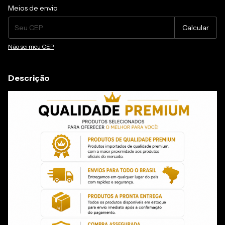
Entregas para o CEP:
Alterar CEP
Meios de envio
Calcular
Não sei meu CEP
Descrição