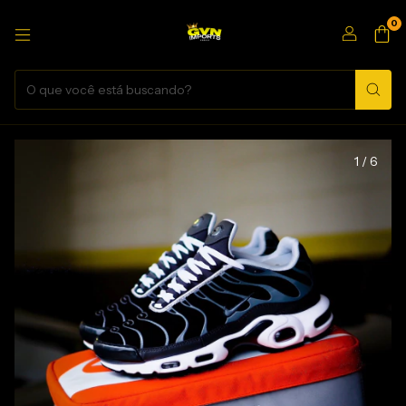
0
1
/
6