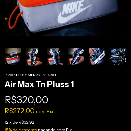
Início
>
NIKE
>
Air Max Tn Pluss 1
Air Max Tn Pluss 1
R$320,00
R$272,00
com
Pix
12
x de
R$32,92
15% de desconto
pagando com Pix