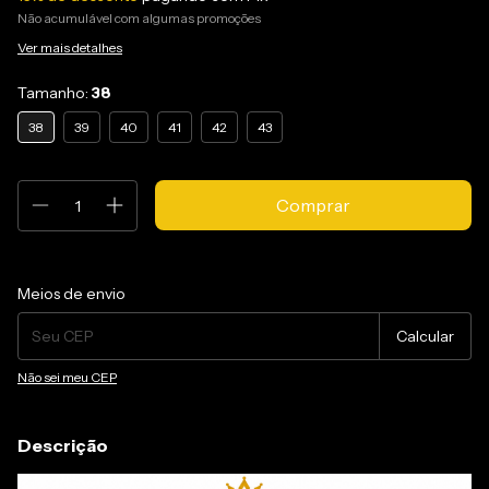
Não acumulável com algumas promoções
Ver mais detalhes
Tamanho:
38
38
39
40
41
42
43
Entregas para o CEP:
Alterar CEP
Meios de envio
Calcular
Não sei meu CEP
Descrição